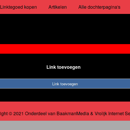
Linktegoed kopen
Artikelen
Alle dochterpagina's
Link toevoegen
Link toevoegen
ight © 2021 Onderdeel van
BaakmanMedia
&
Vrolijk Internet S